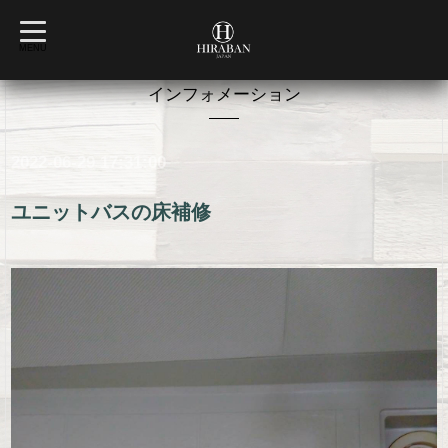
t
o
MENU
g
g
l
インフォメーション
e
n
a
v
2022-06-29 17:31:00
i
g
a
t
ユニットバスの床補修
i
o
n