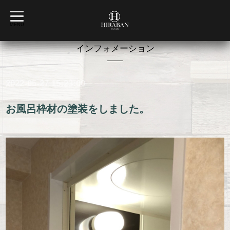
t
o
MENU
g
g
l
インフォメーション
e
n
a
v
2022-05-27 15:23:00
i
g
a
t
お風呂枠材の塗装をしました。
i
o
n