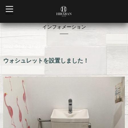
t
o
MENU
g
g
l
インフォメーション
e
n
a
v
2022-04-27 17:23:00
i
g
a
t
ウォシュレットを設置しました！
i
o
n