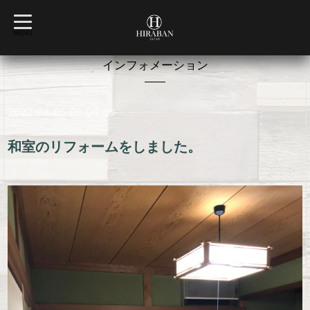
t
o
MENU
g
g
l
インフォメーション
e
n
a
v
2022-04-05 09:04:00
i
g
a
t
和室のリフォームをしました。
i
o
n