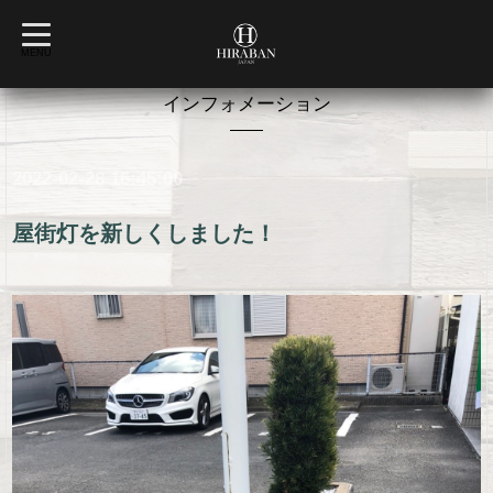
t
o
MENU
g
g
l
インフォメーション
e
n
a
v
2022-02-28 16:45:00
i
g
a
t
屋街灯を新しくしました！
i
o
n