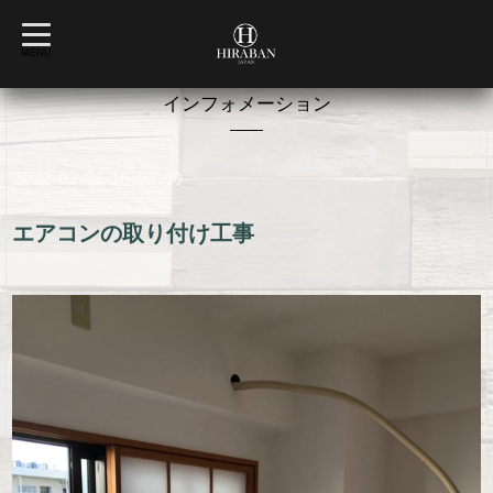
t
o
MENU
g
g
l
インフォメーション
e
n
a
v
2022-02-28 16:03:00
i
g
a
t
エアコンの取り付け工事
i
o
n