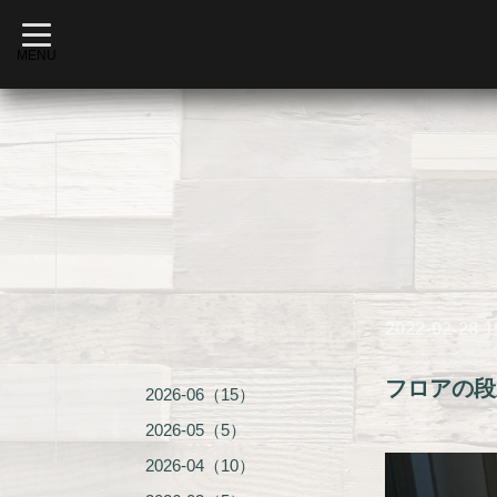
t
o
MENU
g
g
l
e
n
a
v
i
g
a
t
i
o
n
2022-02-28 1
フロアの段
2026-06（15）
2026-05（5）
2026-04（10）