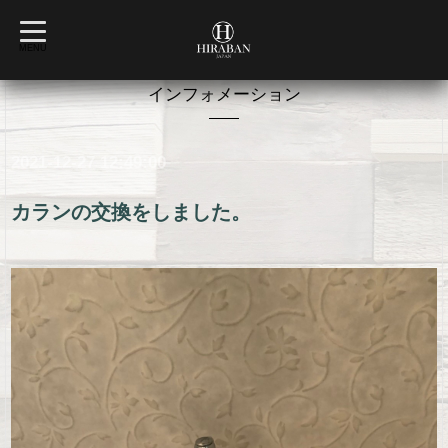
t
o
MENU
g
g
l
インフォメーション
e
n
a
v
2021-12-27 12:49:00
i
g
a
t
カランの交換をしました。
i
o
n