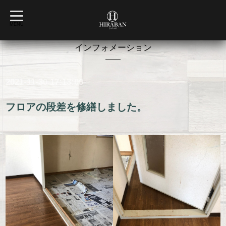
t
o
MENU
g
g
l
インフォメーション
e
n
a
v
2021-11-30 17:13:00
i
g
a
t
フロアの段差を修繕しました。
i
o
n