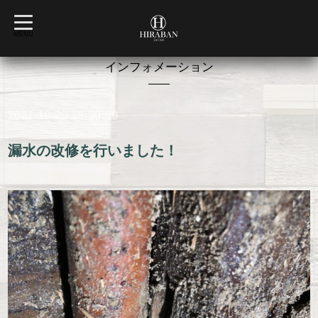
t
o
MENU
g
g
l
インフォメーション
e
n
a
v
2021-10-29 18:30:00
i
g
a
t
漏水の改修を行いました！
i
o
n