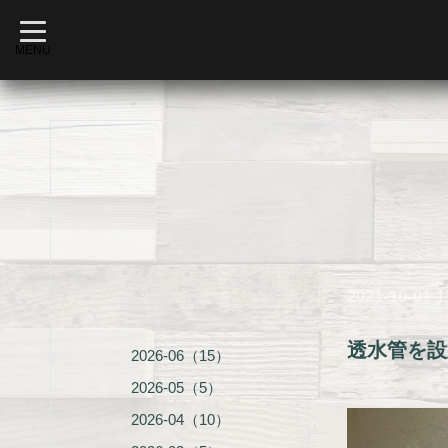
t
o
MENU
g
g
l
e
n
a
v
i
g
a
t
i
o
n
2021-10-01 1
透水管を設
2026-06（15）
2026-05（5）
2026-04（10）