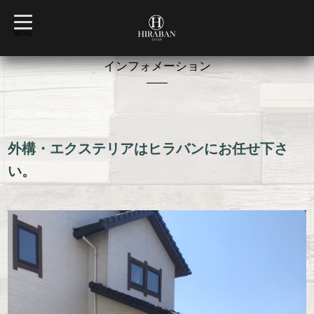
t
o
MENU
g
g
l
インフォメーション
e
n
a
v
2021-08-30 12:25:00
i
g
a
t
外構・エクステリアはヒラバンにお任せ下さ
i
o
い。
n