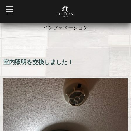
t
o
MENU
g
g
l
インフォメーション
e
n
a
v
2021-08-30 11:57:00
i
g
a
t
室内照明を交換しました！
i
o
n