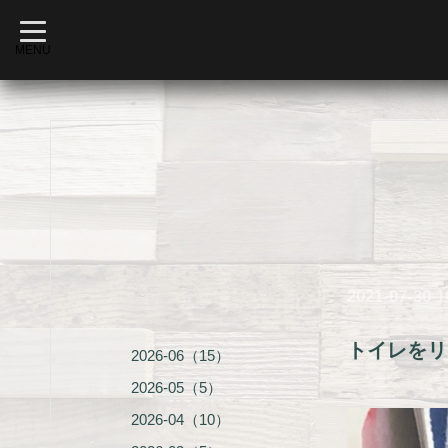
t
o
MENU
g
g
l
e
n
a
v
i
g
a
t
i
o
n
2021-07-30 1
トイレをリ
2026-06（15）
2026-05（5）
2026-04（10）