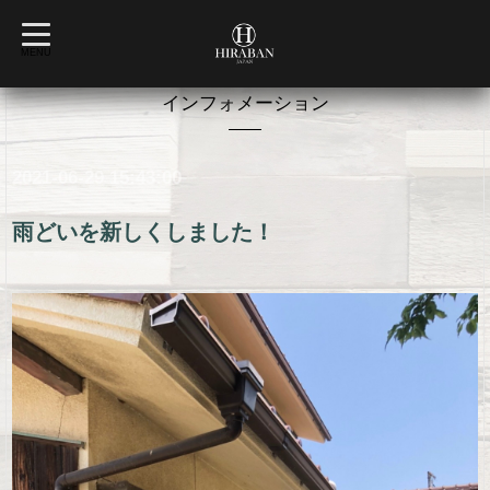
t
o
MENU
g
g
l
インフォメーション
e
n
a
v
2021-06-29 15:43:00
i
g
a
t
雨どいを新しくしました！
i
o
n