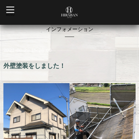
t
o
MENU
g
g
l
インフォメーション
e
n
a
v
2021-06-29 15:26:00
i
g
a
t
外壁塗装をしました！
i
o
n