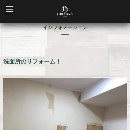
t
o
MENU
g
g
l
インフォメーション
e
n
a
v
2021-04-01 06:35:00
i
g
a
t
洗面所のリフォーム！
i
o
n