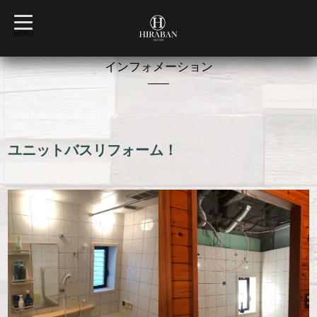
t
o
MENU
g
g
l
インフォメーション
e
n
a
v
2020-12-23 23:33:00
i
g
a
t
ユニットバスリフォーム！
i
o
n