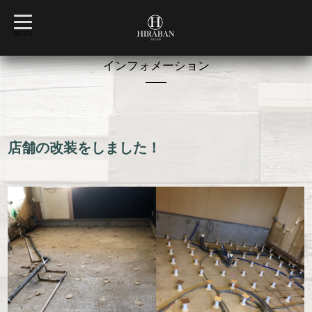
t
o
MENU
g
g
l
インフォメーション
e
n
a
v
2020-12-23 23:18:00
i
g
a
t
店舗の改装をしました！
i
o
n