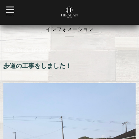
t
o
MENU
g
g
l
インフォメーション
e
n
a
v
2020-09-30 16:39:00
i
g
a
t
歩道の工事をしました！
i
o
n