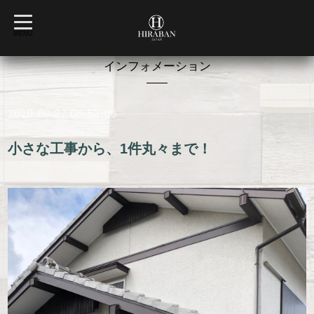
t
o
MENU
g
g
l
インフォメーション
e
n
a
v
2019-09-27 08:52:00
i
g
a
t
小さな工事から、1件丸々まで！
i
o
n