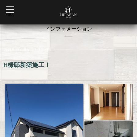
t
o
MENU
g
g
l
インフォメーション
e
n
a
v
2019-07-05 10:12:00
i
g
a
t
H様邸新築施工！
i
o
n